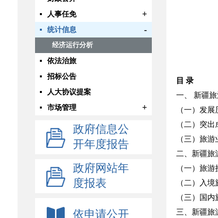
+
人事任免
-
统计信息
经济运行分析
依法治旅
招标公告
目
录
人大协议提案
一、 新疆旅游
+
市场管理
（一）发展历程.
（二）突出成就.
政府信息公
（三）旅游业发
开年度报告
二、新疆旅游
政府网站年
（一）旅游接待
度报表
（二）入境旅
（三）国内旅
三、新疆旅游业
依申请公开