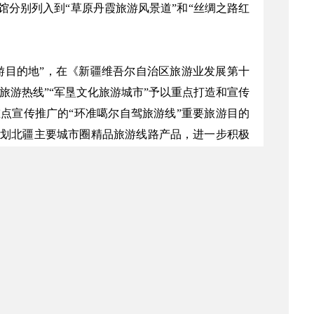
分别列入到“草原丹霞旅游风景道”和“丝绸之路红
游目的地”，在《新疆维吾尔自治区旅游业发展第十
旅游热线”“军垦文化旅游城市”予以重点打造和宣传
重点宣传推广的“环准噶尔自驾旅游线”重要旅游目的
划北疆主要城市圈精品旅游线路产品，进一步积极
军垦博物馆、石河子肯斯瓦特水利枢纽、桃园景区
筹推动石河子市屯垦文化旅游发展，促进兵地融合
自治区文化和旅游厅
2019年5月8日