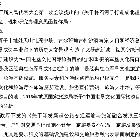
：
三届人民代表大会第二次会议提出的《关于将石河子打造成北疆精
位，现将研究办理意见函复你局：
况
河子市地处天山北麓中段、古尔班通古特沙漠南缘,人口和经济总
垦戍边事业留下的历史人文景观,创造了戈壁建新城、荒原变绿洲
子建设为“中国屯垦文化国际旅游目的地”和重要的军垦文化窗
是我区经典红色军垦文化旅游目的地，是经典红色军垦文化旅游
，旅游基础设施、服务要素和旅游线路产品均已经完备，是我区
文化和旅游厅在旅游厕所建设、旅游宣传营销、旅游人才培训等
游目的地，2016年被原国家旅游局授予“中国屯垦文化国际旅游目
的分析
政府下发的《关于印发新疆公路交通运输与旅游融合发展三年行动
〕159号）是针对交通基础设施不健全、旅游要素不完备、旅游发
，尤其是要加强交通基础设施建设和交通旅游融合发展而制定的