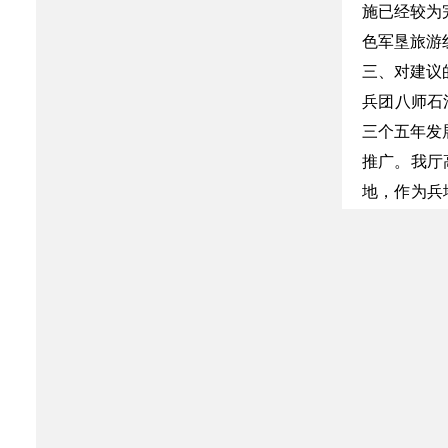
施已经较为
色军垦旅游
三、对建议
兵团八师石
三个五年发
推广。我厅
地，作为兵
推动将石河
将军山郊野
区域协调发
联系人：周皓,