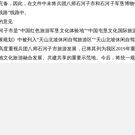
完备，因此，在文件中未将兵团八师石河子市和石河子军垦博物馆
线路”线路中。
的意见
河子市是“中国红色旅游军垦文化体验地”“中国屯垦文化国际旅
展规划》中被列入“天山北坡休闲自驾旅游区”“天山北坡休闲自驾
高度重视兵团八师石河子市旅游发展，已将其列为我区2019年
地文化旅游融合发展、共建共享的重要示范地。今后，将统一规
子作为北疆旅游线路的重要节点建设，将石河子市、石河子兵团
公园作为自治区红色军垦文化旅游精品线进行大力宣传推广，统
展。
联系电话：18195895656