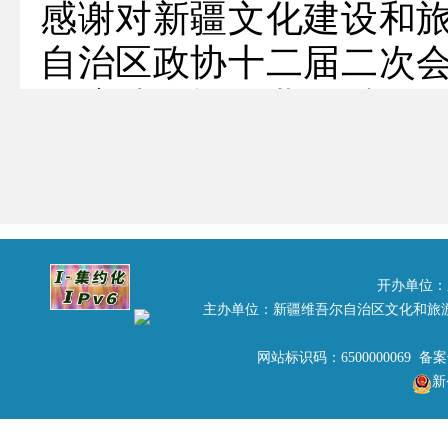
感谢对新疆文化建设和
自治区政协十二届二次
环境助推旅游业提质增效
究办理，现答复如下：
自治区党委政府高度重
战略，有力推动我区旅游
游客突破1.5亿人次，
开办单位：
主办单位：新疆维吾尔自治区文化和旅
也对旅游公共服务设施
求，优化旅游服务软环境
网站标识码：6500000069 备
新
一、在进一步完善旅游公