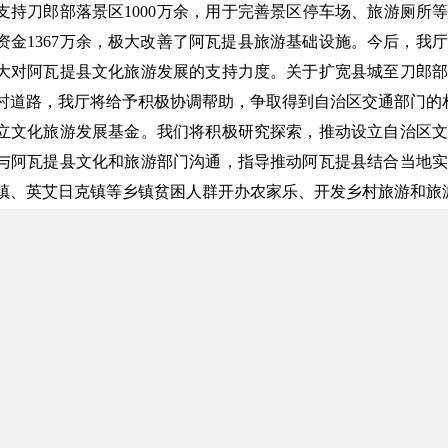
划支持刀郎部落景区1000万余，用于完善景区停车场、旅游厕所等
资金1367万余，极大改善了阿瓦提县旅游基础设施。今后，我
大对阿瓦提县文化旅游发展的支持力度。关于扩宽县城至刀郎部
村道路，我厅将给予积极协调帮助，争取得到自治区交通部门的
立文化旅游发展基金。我们将积极研究探索，推动设立自治区文
与阿瓦提县文化和旅游部门沟通，指导推动阿瓦提县结合当地实
镇、英艾日克镇等乡镇贫困人群开办农家乐、开发乡村旅游和旅
持周边村镇组建综合性文艺演出团队。要求阿瓦提县文化和旅游
于具备组建条件，有市场发展需求的可给予重点支持帮助，我厅
入新的活力。
关注和支持新疆文化建设和旅游发展，多提宝贵意见和建议！
明 联系电话：18195830118）