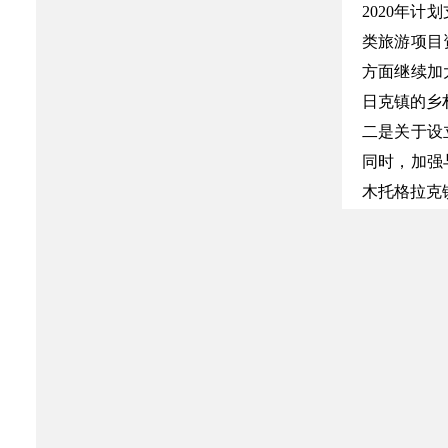
2020年计
类旅游项目
方面继续加
日克镇的乡
二是关于设
同时，加强
木托格拉克
三是关于扶
性调研。对
农村建设注
欢迎您继续
（联系人：段玉