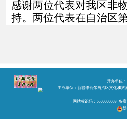
感谢两位代表对我区非
持。两位代表在自治区
提出的《关于加快推进
化遗产工作的建议》（第
答复如下：
一、 开展保护工作情况
（一）积极推动名录体
开办单位：
主办单位：新疆维吾尔自治区文化和旅
一，是中华优秀传统文
家级非物质文化遗产（
网站标识码：6500000069 备
新
录。