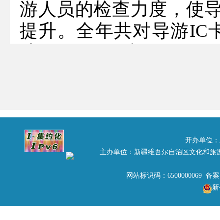
游人员的检查力度，使
提升。全年共对导游IC卡
辖导游），对253名
质，未扣分与扣分有所
要参加由新疆维吾尔自
年审培训，新疆维吾尔
训费用按照自治区发改委
开办单位：
主办单位：新疆维吾尔自治区文化和旅
取。经考核合格者并正
核不合格者将依据有关
网站标识码：6500000069 备
新
将做为制度长期执行，今