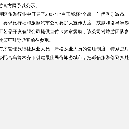
游官方网予以公示。
我区旅游行业中开展了2007年“白玉城杯”全疆十佳优秀导游
，要求旅行社和旅游汽车公司要加大宣传力度，鼓励和引导导游
工艺品开发有限公司提供宣传卡独家赞助，该公司对旅游团队参
驶员可引导游客前往参观。
有序管理旅行社从业人员，严格从业人员的管理制度，特别是对
极配合乌鲁木齐市创建最佳民俗旅游城市，把诚信旅游落到实处
岗位证”登记制度，此证由新疆维吾尔自治区旅游执法总队、乌
有关业务人员，其中旅行社门市部、经营部聘用人员为核发重点
、副总经理、部门经理岗位执业证的人员无需再办理此证。（乌鲁木
导游要求，体现以人为本，我总队、兵团质监所、乌鲁木齐市旅
车公司对33座以上旅游汽车应配备此座套。导服中心导游应主动
境内旅游合同》每本50份（两联自带复写），每本售价25元；
关服务中心201室，联系电话：0991-8807986。
发了新旅[2007]56号文“关于做好2007年度旅游执法和旅游投诉