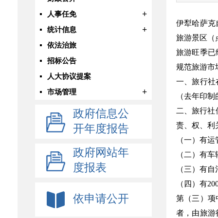
+
人事任免
伊犁哈萨克
+
统计信息
旅游景区（
依法治旅
旅游旺季已
招标公告
规范旅游市
人大协议提案
一、旅行社
+
市场管理
（去年印制
二、旅行社
政府信息公
责、权、利
开年度报告
（一）有运
政府网站年
（二）有车
度报表
（三）有自
（四）有2
依申请公开
第（三）项
者，由旅游