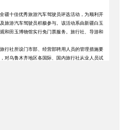
员、全疆十佳优秀旅游汽车驾驶员评选活动，为顺利开
及旅游汽车驾驶员积极参与。该活动系由新疆白玉
观和田玉博物馆实行免门票服务。旅行社、导游和
旅行社所设门市部、经营部聘用人员的管理措施要
，对乌鲁木齐地区各国际、国内旅行社从业人员试
鲁木齐市旅游执法支队共同监制，核发范围系旅行社
。已持有自治区旅游岗位培训指导委员会颁发的旅
齐市旅游执法支队，联系电话：4623900）。
游执法支队监制了导游工作专座座套，要求各旅行
购买。
导游工作专座座套每个售价20元。以上购买地点在自
处理工作指导意见的通知”和新旅[2007]98号“关于进