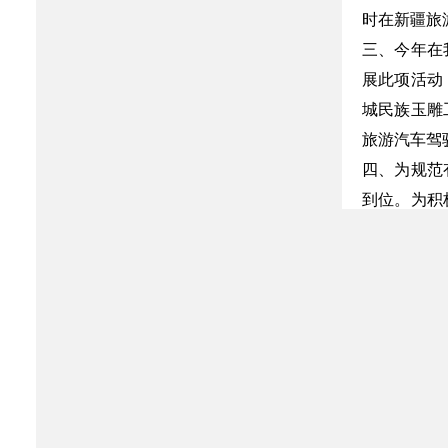
时在新疆旅
三、今年在
展此项活动
城民族玉雕
旅游汽车驾
四、为规范
到位。为积
行“旅行社
计调人员及
行社总经理
五、应广大
社、旅游汽
六、《新疆
治区旅游局机
今年，我局印