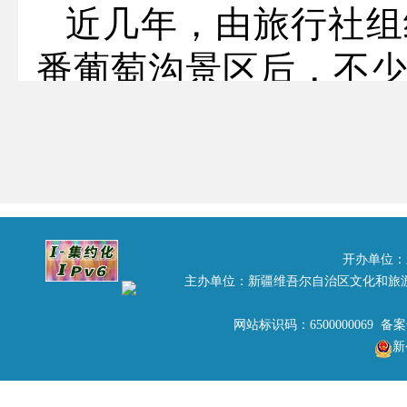
近几年，由旅行社组
番葡萄沟景区后，不
投诉，经查实均属我
行为且应负主要责任
向游客告知葡萄沟景
为拿葡萄沟家访点停
开办单位：
主办单位：新疆维吾尔自治区文化和旅
入葡萄沟景点参观，
网站标识码：6500000069 备
三是家访点以高价出
新
三种主要不良行为造