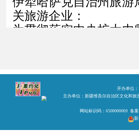
伊犁哈萨克自治州旅游
关旅游企业：
为贯彻落实中央扩大内
应对国际金融危机影响
国家旅游局定于
4
月
11
次“全国百城旅游宣传周
传推广活动。本次活动
开办单位：
一步贯彻落实科学发
主办单位：新疆维吾尔自治区文化和旅
需、调结构”目标而确
网站标识码：6500000069 备
新
局高度重视此项活动，