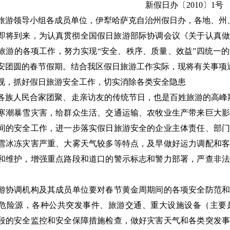
新假日办〔2010〕1号
旅游领导小组各成员单位，伊犁哈萨克自治州假日办，各地、州
春节即将到来，为认真贯彻全国假日旅游部际协调会议《关于认真做
旅游的各项工作，努力实现“安全、秩序、质量、效益”四统一
安团圆的春节假期。结合我区假日旅游工作实际，现将有关事项
视，抓好假日旅游安全工作，切实消除各类安全隐患
各族人民合家团聚、走亲访友的传统节日，也是百姓旅游的高峰
寒潮暴雪灾害，给群众生活、交通运输、农牧业生产带来巨大影
间的安全工作，进一步落实假日旅游安全的企业主体责任、部门
雪冰冻灾害严重、大雾天气较多等特点，及早做好运力调配和客
和维护，增强重点路段和道口的警示标志和警力部署，严查非法
游协调机构及其成员单位要对春节黄金周期间的各项安全防范和
危险源，各种公共突发事件、旅游交通、重大设施设备（主要
段的安全监控和安全保障措施检查，做好灾害天气和各类突发事