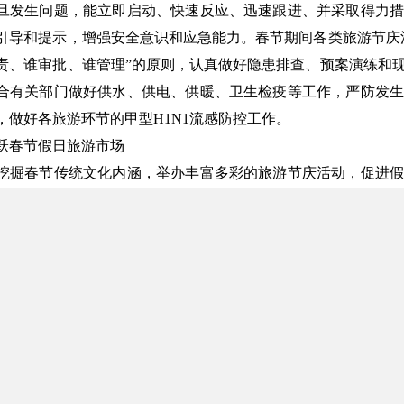
旦发生问题，能立即启动、快速反应、迅速跟进、并采取得力措
引导和提示，增强安全意识和应急能力。春节期间各类旅游节庆
责、谁审批、谁管理”的原则，认真做好隐患排查、预案演练和
合有关部门做好供水、供电、供暖、卫生检疫等工作，严防发生
，做好各旅游环节的甲型H1N1流感防控工作。
跃春节假日旅游市场
挖掘春节传统文化内涵，举办丰富多彩的旅游节庆活动，促进假
、乡村旅游、冰雪旅游、文化旅游、康体健身游等假日旅游产品
消费需求，倡导健康有益、丰富多彩的假日旅游休闲生活。
日期间旅游咨询和旅游集散网点，完善自驾车引导和服务系统，
等散客旅游服务体系。完善公共休闲场所和休闲设施，鼓励博物
继续开展惠民服务，增强旅游便利性。
春节传统文化活动的引导和组织，丰富农民节日生活，形成城乡
市周边休闲度假带的建设，满足城镇居民假日旅游消费需求，营
整顿和规范旅游市场秩序，全面提高服务质量