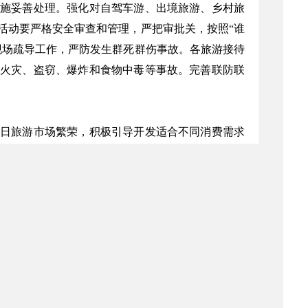
施妥善处理。强化对自驾车游、出境旅游、乡村旅
活动要严格安全审查和管理，严把审批关，按照“谁
现场疏导工作，严防发生群死群伤事故。各旅游接待
火灾、盗窃、爆炸和食物中毒等事故。完善联防联
日旅游市场繁荣，积极引导开发适合不同消费需求
，努力丰富假日旅游市场，满足广大人民群众不断
延伸公交服务网络至周边景区和乡村旅游点，建立
馆、文化体育馆等旅游景点扩大免费开放范围。引
互动的旅游休闲格局。进一步提升乡村旅游服务水
造丰富活跃的假日旅游市场氛围。