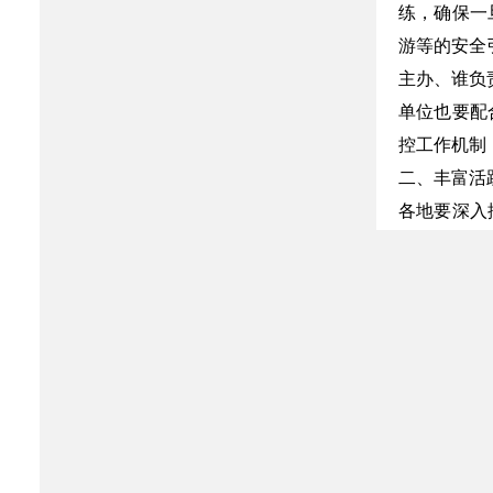
练，确保一
游等的安全
主办、谁负
单位也要配
控工作机制
二、丰富活
各地要深入
的民俗旅游
增长的旅游
增加春节假
健全自助游
导旅游企业
加强对农村
平，推动城
三、进一步