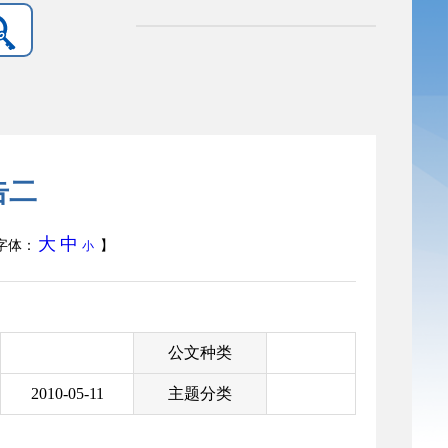
告二
大
中
字体：
】
小
公文种类
2010-05-11
主题分类