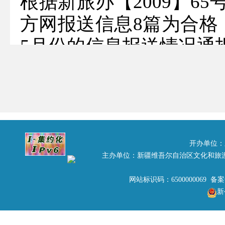
根据新旅办【2009】6
方网报送信息8篇为合格，
5月份的信息报送情况通
项
报送单位
目
类
别
旅
伊犁哈萨克自治州旅游局
65篇
游
乌鲁木齐市旅游局
8 篇
开办单位：
主办单位：新疆维吾尔自治区文化和旅
信
石河子市旅游局
18篇
息
昌吉回族自治州旅游局
29篇
网站标识码：6500000069 备
吐鲁番地区旅游局
51篇
新
阿勒泰地区旅游局
14篇
阿克苏地区旅游局
8 篇