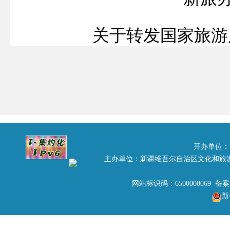
关于转发国家旅游
管理有
伊犁哈萨克自治州旅游局，
根据国家旅游局
《
关于进
的通知
》
（旅办发[
2010
]
21
序，促进旅游业的健康发展
开办单位：
主办单位：新疆维吾尔自治区文化和旅
高度重视，严防类似事件的
网站标识码：6500000069 备
学习贯彻，抓好各项工作的
新
二○一一年
二
月
二十八
日