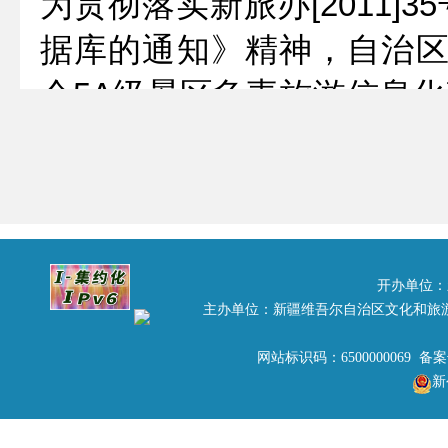
为贯彻落实新旅办[2011
据库的通知》精神，自治区
个5A级景区负责旅游信息化
培训。现将有关事宜通知如
一、培训内容
针对以往信息报送工作中
对公文写作进行培训；针
开办单位：
题，由自治区计算机培训中心
主办单位：新疆维吾尔自治区文化和旅
的使用以及图形图像软件
网站标识码：6500000069 备
新
PHOTOSHOP的使用进行