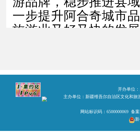
游品牌，稳步推进县
一步提升阿合奇城市
旅游业又好又快的发
前方工作组主办，阿
局承办的在全疆及华东
传口号等征集活动。
一、
征集内容及要求
开办单位：
主办单位：新疆维吾尔自治区文化和旅
（一）旅游宣传口号
网站标识码：6500000069 备
每个口号用一至两句
新
阿合奇县旅游的形象、