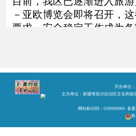
目前，我区已逐渐进入旅游
－亚欧博览会即将召开，这
要求，安全稳定工作成为各
期，因来疆游客数量多，
团”、“乱涨价”、“不履行合
番大风造成200多名游客
游安全工作敲响了警钟，为
开办单位：
防各类旅游安全事故发生，
主办单位：新疆维吾尔自治区文化和旅
和谐稳定的旅游发展环境，
网站标识码：6500000069 备
新
从业人员良好的精神风貌，
下：