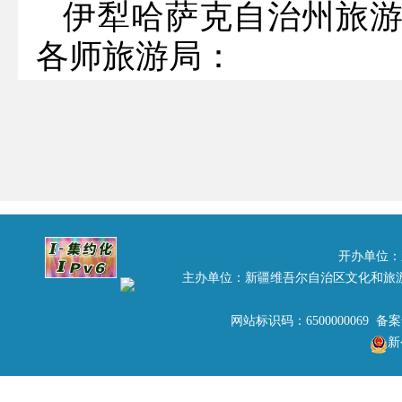
伊犁哈萨克自治州旅游
各师旅游局：
根据国家旅游局《关于
的通知》（旅办发〔2011
全区旅游行业监管重点工
号）的总体要求，结合
开办单位：
主办单位：新疆维吾尔自治区文化和旅
中国-亚欧博览会旅游接
季期间的质监执法工作
网站标识码：6500000069 备
新
局、兵团旅游局将于近