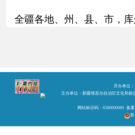
全疆各地、州、县、市，库
尔津县等
24
个旅游强县，各
令人瞩目的首届中国亚欧
齐隆重举办，届时数以万计
疆。为抓住这一宣传新疆旅
开办单位：
主办单位：新疆维吾尔自治区文化和旅
与新疆大晨报股份公司联手
网站标识码：6500000069 备
—9
月
5
日），共同推进《新
新
示和完美塑造新疆是我国重