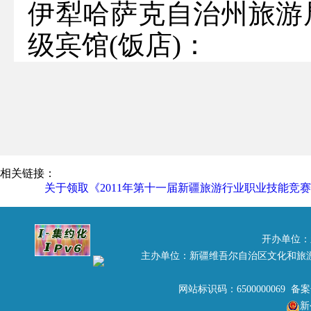
伊犁哈萨克自治州旅游
级宾馆(饭店)：
根据《关于印发〈第
赛实施方案〉的通知》(新
关规定，为便于全疆各
评分标准，由自治区旅
相关链接：
关于领取《2011年第十一届新疆旅游行业职业技能竞
委员会审核通过的《20
技能竞赛标准汇编》
开办单位：
取，做好赛前准备工作
主办单位：新疆维吾尔自治区文化和旅
发放办法：
网站标识码：6500000069 备
新