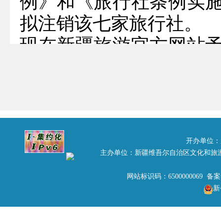
例》和《旅行社条例实
拟注销该七家旅行社。
现在新疆旅游官方网站
议，根据《中华人民共
9月24日前到新疆维吾
述和申辩，逾期视为放弃
联系人：云新军 电话：0991
开办单位：
主办单位：新疆维吾尔自治区文化和旅
拟注销《旅行社业务经营
网站标识码：6500000069 备
新
1、乌鲁木齐青岛特种旅行社 
2、新疆路运交通旅行社 L-X