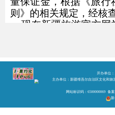
量保证金，根据《旅行
则》的相关规定，经核
现在新疆旅游官方网
有异议，根据《中华人
可以于
4
月
20日前到新
进行陈述和申辩，逾期
联系人：云新军 电话：09
开办单位：
拟注销《旅行社业务经
主办单位：新疆维吾尔自治区文化和旅
1、乌鲁木齐好运通
网站标识码：6500000069 备
XJ00290
新
2、巴州文化旅行社有限责