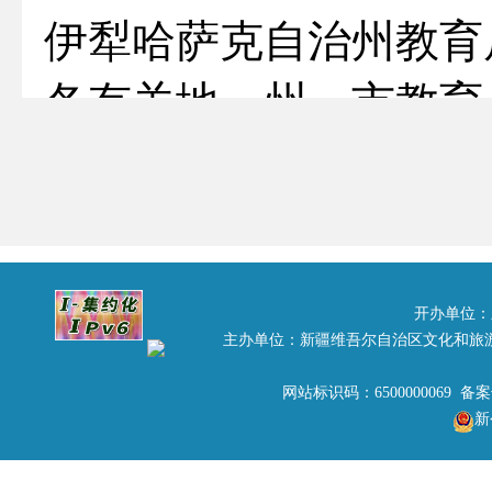
伊犁哈萨克自治州教育
各有关地、州、市教育
近年来，随着我经济
扩大，越来越多的中小
有关活动，这对培养我
开办单位：
视野、了解不同文化和
主办单位：新疆维吾尔自治区文化和旅
网站标识码：6500000069 备
义。但随着交流团组人
新
理不善，安全事故以及