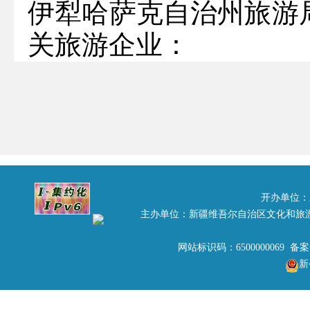
伊犁哈萨克自治州旅游
关旅游企业：
为贯彻落实《国务院
业生就业工作的通知》
《关于做好
2013
年高校
求，鼓励各类就业和人
毕业生就业服务工作，
开办单位：
主办单位：新疆维吾尔自治区文化和旅
配置，新疆师范大学与
网站标识码：6500000069 备
门与高校联合模式，搭
新
供需平台，经研究，决