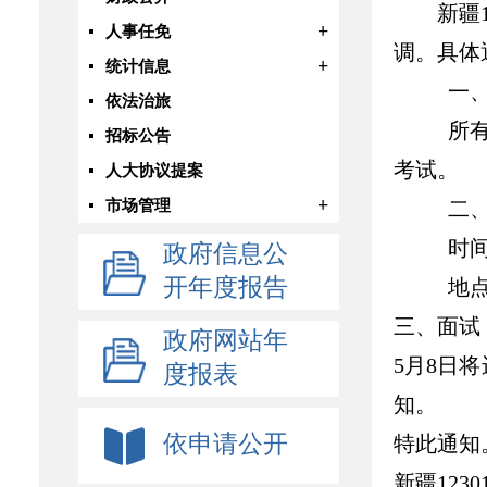
新疆
+
人事任免
调。具体
+
统计信息
一
依法治旅
所
招标公告
考试。
人大协议提案
+
市场管理
二
时
政府信息公
开年度报告
地
三、面试
政府网站年
5
月
8
日将
度报表
知。
依申请公开
特此通知
新疆
1230