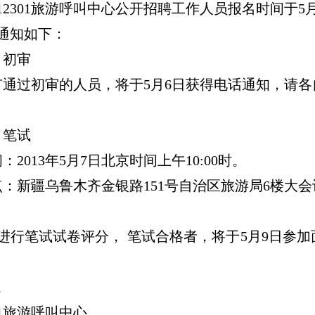
12301
旅游呼叫中心公开招聘工作人员报名时间于
5
通知如下：
、初审
有通过初审的人员，将于
5
月
6
日
获得电话通知，请各
、笔试
间：
2013
年
5
月
7
日北京时间
上午
10:00
时。
点：新疆乌鲁木齐金银路
151
号自治区旅游局
6
楼大会
进行笔试试卷评分， 笔试合格者，将于
5
月
9
日
参加
。
1
旅游呼叫中心