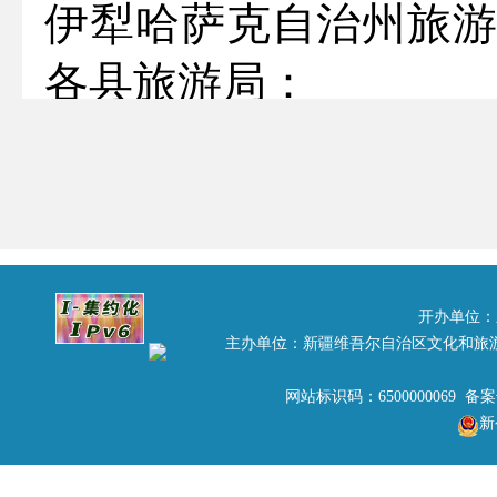
伊犁哈萨克自治州旅
各县旅游局：
为了进一步推动乡
年自治区重点民生工
区旅游局关于资金扶
（点）实施办法》（新
开办单位：
主办单位：新疆维吾尔自治区文化和旅
游业 “十二五”发展规
网站标识码：6500000069 备
旅游局从旅游资金中
新
扶持项目专项资金。