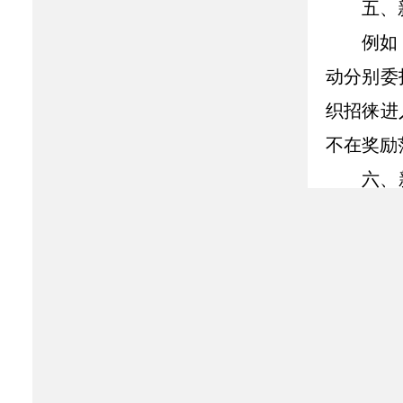
五、
例如
动分别委
织招徕进
不在奖励
六、
个认证人
例如
区，先后
励的人数
七、
队奖励两