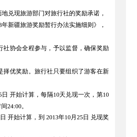
面地兑现旅游部门对旅行社的奖励承诺，
3
年新疆旅游奖励暂行办法实施细则》，
旅行社协会全程参与，予以监督，确保奖励
不是择优奖励。旅行社只要组织了游客在新
5
日
开始计算，每隔
10
天兑现一次，第
10
时间
24:00
。
5
日
开始计算，到
2013
年
10
月
25
日
兑现奖