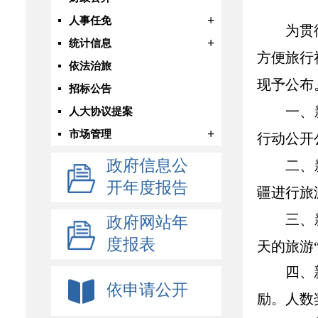
+
人事任免
为贯
+
统计信息
方便旅行
依法治旅
现予公布
招标公告
一、
人大协议提案
+
市场管理
行动公开
政府信息公
二、
开年度报告
疆进行旅
三、
政府网站年
度报表
天的旅游
四、
依申请公开
励。人数