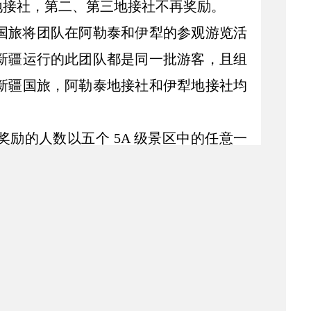
地接社，第二、第三地接社不再奖励。
国旅将团队在阿勒泰和伊犁的参观游览活
新疆运行的此团队都是同一批游客，且组
新疆国旅，阿勒泰地接社和伊犁地接社均
队奖励的人数以五个
5A
级景区中的任意一
游览了天池、葡萄沟和喀纳斯三个
5A
景
于组织招徕的游客是同一批人，故纳入奖
一个团队跨两个奖励周期的，为防止一个团
结束”的搜索条件。