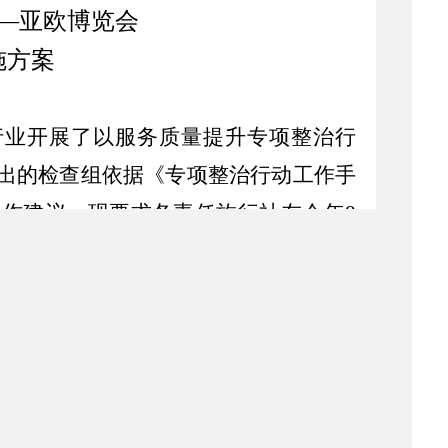
—亚欧博览会
施方案
行业开展了以服务质量提升专项整治行
出的检查组依据《专项整治行动工作手
工作建议，现要求各责任旅行社在今年
8
览会期间旅游接待业务，及时、准确掌
合理的组团和地接工作预案，以方便各
据将作为今后对旅行社的奖励依据，因
理投诉和协调处理。
品旅游线路，客观、准确宣传新疆旅游