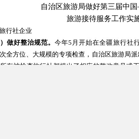
自治区旅游局做好第三届中国
旅游接待服务工作实
旅行社企业
一）做好整治规范。
今年
5
月开始在全疆旅行社
次全方位、大规模的专项检查，自治区旅游局派
所有被检查旅行社都提出了相应的整改意见或
期整改规范到位。
）做好接待预案。
各旅行社都有资质承接亚欧博
程安排和参会人员基本信息情况，要提前制定出
行选择。新疆旅游“一诚通”管理系统的统计数
范使用旅游“一诚通”系统。
12301
系统将随时受
）遵守职业道德。
旅行社主动为与会人员推荐精