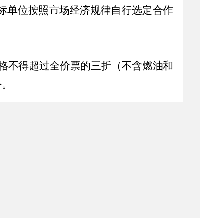
标单位按照市场经济规律自行选定合作
格不得超过全价票的三折（不含燃油和
外。
日，除去
1
月
1
日至
2
月
28
日的民航春运
每周有两个航班组织游客来新疆旅游观