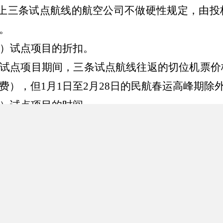
上三条试点航线的航空公司不做硬性规定，由投
。
）试点项目的折扣。
试点项目期间，三条试点航线往返的切位机票价
费），但
1
月
1
日至
2
月
28
日的民航春运高峰期除
）试点项目的时间。
航线执行时间为
2013
年
11
月
10
日至
2014
年
4
月
30
天，
共计
114
天。
）试点项目的频率。
航线在整个试点项目所涉及的时间段内至少保证
）试点项目的人数。