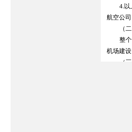
4.
以
航空公司
（二
整个
机场建设
（三
试点
高峰期
59
（四
试点
光。
（五