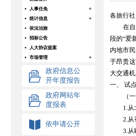
+
人事任免
各旅行社
+
统计信息
在自
依法治旅
段的“爱
招标公告
人大协议提案
内地市民
+
市场管理
于昂贵这
政府信息公
大交通机
开年度报告
一、 试
政府网站年
（一
度报表
1.
从
2.
从
依申请公开
3.
从