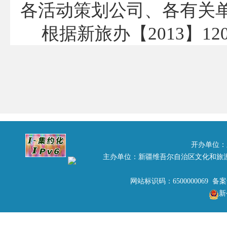
各活动策划公司、各有关
根据新旅办【2013】12
家乡”淡季旅游大型主题
七名评委客观公正的开标
筹的原则下，评审出了201
的35个大型主题活动方案
一、中标单位的具体名
开办单位：
主办单位：新疆维吾尔自治区文化和旅
序号
承办单位
网站标识码：6500000069 备
1
石河子西部新丝路公司
石河子第八届国
新
2
兵团中国青年旅行社
环天山千里旅游