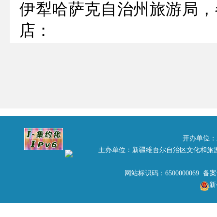
伊犁哈萨克自治州旅游局，
店：
为加强对自治区级星评员
游星级饭店评定、复核工作
全国星评委《饭店星评员
则》有关规定，结合我区星
校推荐、培训、考试，自治
开办单位：
主办单位：新疆维吾尔自治区文化和旅
39人为自治区级星评员，丁
网站标识码：6500000069 备
督员（名单详见附件），聘期
新
2016年4月16日。