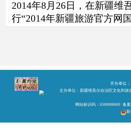
2014年8月26日，在新
行“2014年新疆旅游官方
告”竞标会。此次竞标共有
们综合评议，现将中标结果
中标单位: 九歌宣元（北京
竞标人对以上评标结果有异议
以书面材料并加盖公章以及
开办单位：
主办单位：新疆维吾尔自治区文化和旅
形式),递交自治区旅游局招
网站标识码：6500000069 备
复有异议的,可向监管部门
新
联系人：杨怡 邮箱：235185