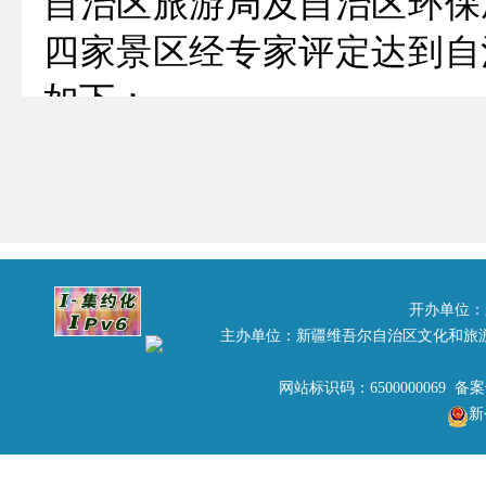
自治区旅游局及自治区环保
四家景区经专家评定达到自
如下：
1.新源县那拉提景区
2.特克斯县喀拉峻景区
3.裕民县巴尔鲁克景区
4.温泉县
开办单位：
公示期为一周（8月26日至
主办单位：新疆维吾尔自治区文化和旅
于9月3日前到自治区旅游
网站标识码：6500000069 备
新
联系人：李静雅 联系电话：099