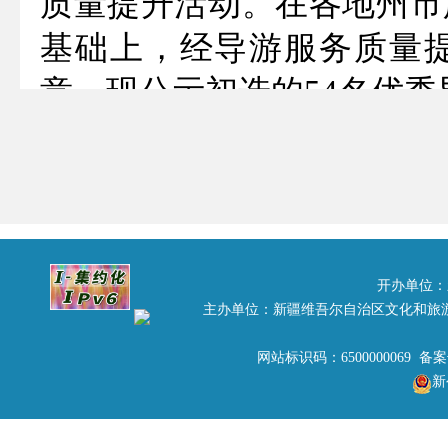
质量提升活动。在各地州市
基础上，经导游服务质量
意，现公示初选的54名优秀
在公示期间，如对初选的优秀
前到新疆维吾尔自治区旅游
为放弃陈述。2015年1月7
联系人：云新军 电话：0991-
开办单位：
附件：《2014年导游服
主办单位：新疆维吾尔自治区文化和旅
网站标识码：6500000069 备
新
自治区