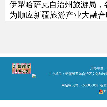
伊犁哈萨克自治州旅游局，
为顺应新疆旅游产业大融合
团）有限责任公司、新疆兆
国玉和田玉股份有限公司、
新疆大晨报股份公司等5家
（包括政府相关部门、景区
企业、各类媒体等）成员在
开办单位：
主办单位：新疆维吾尔自治区文化和旅
关键时期，自发结成以旅游
网站标识码：6500000069 备
——新疆旅游产业联盟。
新
新疆旅游产业联盟是新疆旅