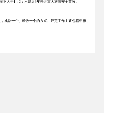
不大于1：2；六是近3年来无重大旅游安全事故。
收，成熟一个、验收一个的方式。评定工作主要包括申报、
评打分）。
需求，具有浓郁的地方特色，且符合国家有关自然资源、历
假区总体布局、建设规模、用地性质和功能分区、重大建设