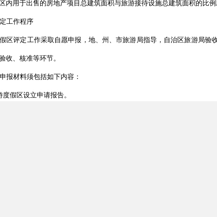
区内用于出售的房地产项目总建筑面积与旅游接待设施总建筑面积的比例应
定工作程序
假区评定工作采取自愿申报，地、州、市旅游局指导，自治区旅游局验
验收、核准等环节。
申报材料须包括如下内容：
游度假区设立申请报告。
旅游度假区登记申请评定报告书》（包含《旅游度假区等级划分细则》自
游度假区规划文件。
划文本和批准文件，规划要求特色鲜明，建设项目符合现代度假休闲的
保护规定，环境质量较好。旅游度假区规划实施过程中，因调整旅游度
原规划方案的，须有原审批单位的批文。
度假区项目建设文件。