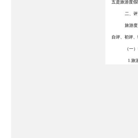
五是旅游度假
二、评
旅游度
自评、初评、
（一）
1.
旅
2.
《
3.
旅
包括规
史文化遗产等
项目等修改了
4.
旅游