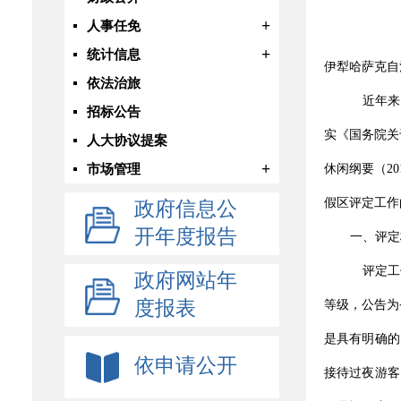
+
人事任免
+
统计信息
伊犁哈萨克自
依法治旅
近年来
招标公告
实《国务院关
人大协议提案
+
市场管理
休闲纲要（2
假区评定工作
政府信息公
开年度报告
一、评定
评定工
政府网站年
度报表
等级，公告为
是具有明确的
依申请公开
接待过夜游客