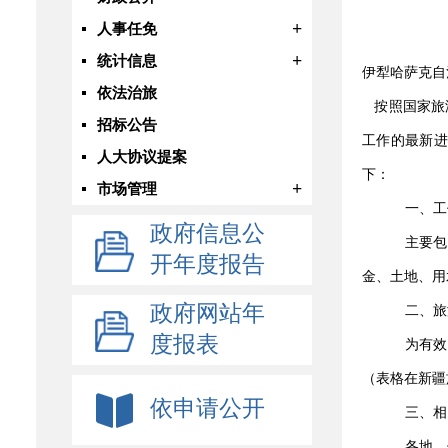
+
人事任免
+
统计信息
伊犁哈萨克自
依法治旅
按照国家旅
招标公告
工作的最新
人大协议提案
下：
+
市场管理
一、工
政府信息公
主要包
开年度报告
金、土地、用
政府网站年
二、旅
度报表
为有效
（表格在新疆
依申请公开
三、相
各地、