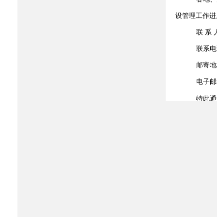
设管理工作进
联 系 
联系电话
邮寄地
电子邮
特此通
附件：
附件下载：
附件xx年x