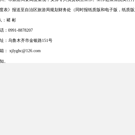
度表》报送至自治区旅游局规划财务处（同时报纸质版和电子版，纸质版
人：褚 彬
：0991-8878207
址：乌鲁木齐市金银路151号
箱：
xjlyghc@126.com
知。
年
月份旅游厕所建设管理工作进度表
新疆维吾尔自治区旅游局
2015
年4月22日
x月份旅游厕所建设管理工作进度表.xls