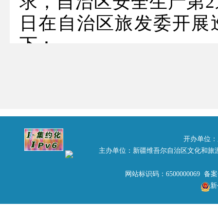
求，自治区安全生产第2巡查
日在自治区旅发委开展
下：
一、巡查内容：
（一）贯彻落实国家和
策部署情况；
（二）贯彻落实安全生产
开办单位：
（三）风险防控和隐患排
主办单位：新疆维吾尔自治区文化和旅
（四）健全和落实安全生
网站标识码：6500000069 备
新
（五）健全安全监管体制
（六）推进依法治安情况