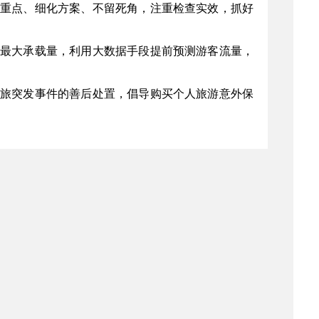
重点、细化方案、不留死角，注重检查实效，抓好
最大承载量，利用大数据手段提前预测游客流量，
旅突发事件的善后处置，倡导购买个人旅游意外保
，不断满足广大群众日益增长的高品质旅游需求。
医疗教育等各类资源，打造“旅游+”产品体系。以
式多样的旅游节庆活动。
假日旅游市场的齐抓共管。
不签订旅游合同”等违法经营行为。重点清理假日期
行为线索。