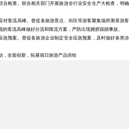
联合检查。联合相关部门开展旅游全行业安全生产大检查，明确
应对客流高峰。督促各旅游景点、街区等游客聚集场所测算游客
现的客流高峰做好分流和限流方案，严防出现拥挤踩踏事故。
应急预案。督促各旅游企业制定安全应急预案，及时做好各类涉
动，全面创新，拓展假日旅游产品供给
游发展理念，充分发挥主观创造力，发展全域旅游产品供给体系
耕民俗、生态环境、工业遗产、文化节庆、科技产业、体育活动、
验感为目的，广泛组织具有地方民俗、民族特色，内涵丰富、形
台，综合执法，加强假日旅游市场监管
动“1+3+N”全域旅游体制建设契机，发挥部门联动作用，做好
日期间市场监管力度，重点查处“不合理低价游、不明码标价、
费、虚假广告、导游司机宰客”等不诚信经营行为。
好游客咨询投诉受理、处理，鼓励广大游客积极提供各类违法违规