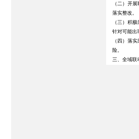
（二）开展
落实整改。
（三）积极
针对可能出
（四）落实
险。
三、全域联
深化全域旅
深入挖掘农
加强游客体
四、健全平
充分利用推
1.加大假
间“强迫消
2.认真做