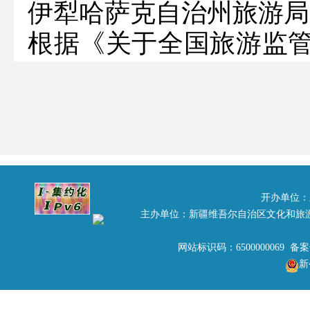
伊犁哈萨克自治州旅游局
根据《关于全国旅游监
管司函﹝2017﹞250
资质管理、团队管理、
投诉系统等功能模块的
监管服务平台。现将有关
一、平台启用事项
开办单位：
主办单位：新疆维吾尔自治区文化和旅
（一）出境团队业务。自2
务操作由出境社在线完
网站标识码：6500000069 备
新
审核电子章。出境社加