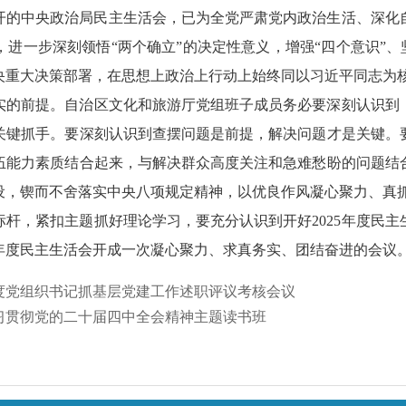
日刚刚召开的中央政治局民主生活会，已为全党严肃党内政治生活、
进一步深刻领悟“两个确立”的决定性意义，增强“四个意识”、坚
央重大决策部署，在思想上政治上行动上始终同以习近平同志为
实的前提。自治区文化和旅游厅党组班子成员务必要深刻认识到
关键抓手。要深刻认识到查摆问题是前提，解决问题才是关键。
伍能力素质结合起来，与解决群众高度关注和急难愁盼的问题结
设，锲而不舍落实中央八项规定精神，以优良作风凝心聚力、真
标杆，紧扣主题抓好理论学习，要充分认识到开好
2025年度
年度民主生活会开成一次凝心聚力、求真务实、团结奋进的会议
年度党组织书记抓基层党建工作述职评议考核会议
习贯彻党的二十届四中全会精神主题读书班