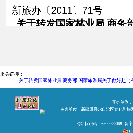
新旅
办
〔
2011
〕
71
号
关于
转发
国家林业局
商务
员CI
工
伊犁哈萨克自治州旅游局，
相关链接：
国家林业局、商务部和国
关于转发国家林业局 商务部 国家旅游局关于做好赴（
（在）外人员CITES
[
2011
]
102号
），要求各地
开办单位：
主办单位：新疆维吾尔自治区文化和旅
动植物保护协会、在外中资
网站标识码：6500000069 备
工程企业、外贸企业和国际
新