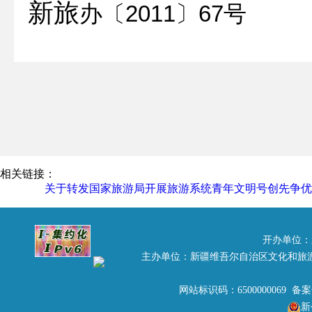
新旅
办
〔
2011
〕
67
号
关于
转发国家旅游
创先争优服
伊犁哈萨克自治州旅游局，
各
四五
星级饭店，各
五
A级
相关链接：
关于转发国家旅游局开展旅游系统青年文明号创先争优
根据全国青年文明号活动组
全国旅游系统开展“青年文明
开办单位：
游局
《
关于开展旅游系统“
主办单位：新疆维吾尔自治区文化和旅
知
》
（旅监管发〔2011〕
80
网站标识码：6500000069 备
新