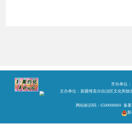
伊犁哈萨克自治州旅游局
为贯彻落实全国旅游监
开办单位：
质监执法工作和质监执法队
主办单位：新疆维吾尔自治区文化和旅
处理工作，加强旅游诚信建
网站标识码：6500000069 备
新
旅游市场存在问题，自治