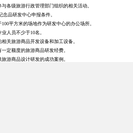
合参与各级旅游行政管理部门组织的相关活动。
纪念品研发中心申报条件。
于100平方米的场地
作为研发中心的办公场所。
专业人员不少于10名。
全的相关旅游商品开发设备和加工设备。
立有一定额度的旅游商品研发经费。
提供旅游商品设计研发的成功案例。
合参与各级旅游行政管理部门组织的相关活动。
纪念品销售特色街区申报条件。
色鲜明、旅游氛围浓厚，可同时满足游客购物体验及观光休闲需
体现地方文化特色的商业街、区域影响力大的购物中心和从事旅
的经营单位应按规定办理相关证照，依法持证经营，不经营假冒
偿服务明码标价，提供符合国家规定的售后服务。
度在100米以上，临街商业网点密度为70％以上，购物中心和专业
施完备，500米范围内设有公交站点，交通便捷，停车场地配置合