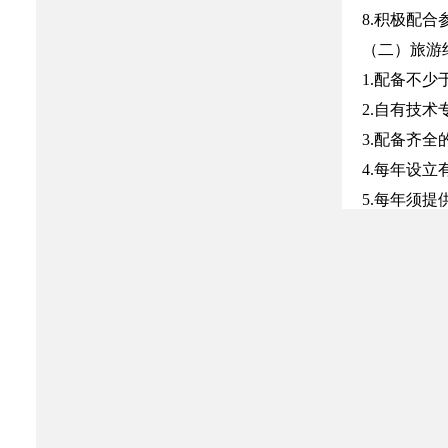
8.积极配
（二）旅游
1.配备不少
2.自有技术
3.配备齐
4.每年设
5.每年须
6.积极配
（三）旅游
1.商业特
功能，能够
2.街区内
有商品和有
3.商业街长
4.交通设