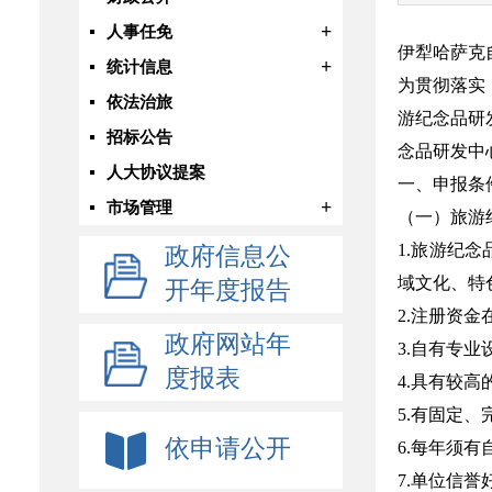
+
人事任免
伊犁哈萨克
+
统计信息
为贯彻落实
依法治旅
游纪念品研
招标公告
念品研发中
人大协议提案
一、申报条
+
市场管理
（一）旅游
1.旅游纪
政府信息公
域文化、特
开年度报告
2.注册资金
政府网站年
3.自有专业
度报表
4.具有较
5.有固定
依申请公开
6.每年须
7.单位信