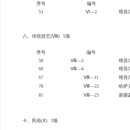
序号
编号
53
Ⅵ—2
维吾
八、传统技艺
(Ⅷ) 5项
序号
编号
58
Ⅷ—2
维吾
60
Ⅷ—4
维吾
67
Ⅷ—11
维吾
78
Ⅷ—22
哈萨
81
Ⅷ—25
新疆
十、民俗
(Ⅹ) 3项