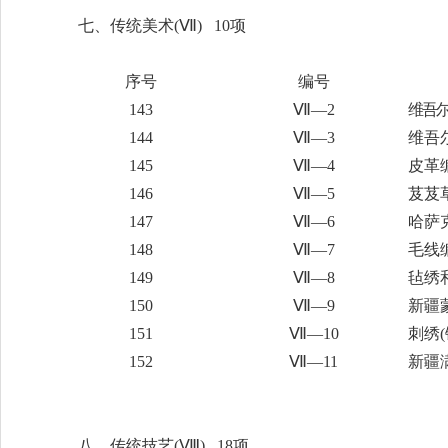
七、传统美术
(Ⅶ) 10项
序号
编号
143
Ⅶ—2
维吾
144
Ⅶ—3
维吾
145
Ⅶ—4
皮革
146
Ⅶ—5
芨芨
147
Ⅶ—6
哈萨
148
Ⅶ—7
毛线
149
Ⅶ—8
毡绣
150
Ⅶ—9
新疆
151
Ⅶ—10
刺绣
152
Ⅶ—11
新疆
八、传统技艺
(Ⅷ) 18项