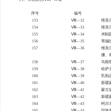
序号
编号
153
Ⅷ—32
维吾
154
Ⅷ—33
维吾
155
Ⅷ—34
木制
156
Ⅷ—35
苇编
157
Ⅷ—36
维吾
馕、
158
Ⅷ—37
马鞍
159
Ⅷ—38
哈萨
160
Ⅷ—39
乳制
161
Ⅷ—40
新疆
162
Ⅷ—41
蒙古
163
Ⅷ—42
新疆
164
Ⅷ—43
柯尔
165
Ⅷ—44
回族