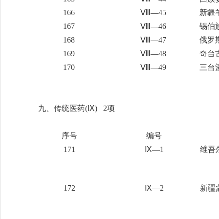
166
Ⅷ—45
新疆
167
Ⅷ—46
锡伯
168
Ⅷ—47
俄罗
169
Ⅷ—48
奇台
170
Ⅷ—49
三台
九、传统医药
(Ⅸ) 2项
序号
编号
171
Ⅸ—1
维吾
172
Ⅸ—2
新疆