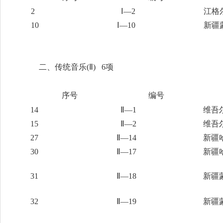
2
Ⅰ—2
江格
10
Ⅰ—10
新
二、传统音乐
(Ⅱ) 6项
序号
编号
14
Ⅱ—1
维吾
15
Ⅱ—2
维吾
27
Ⅱ—14
新疆
30
Ⅱ—17
新疆
31
Ⅱ—18
新疆
32
Ⅱ—19
新疆