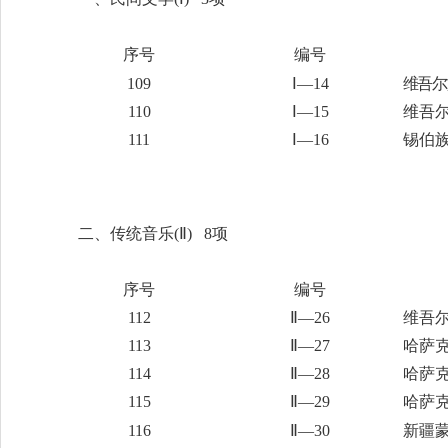
序号
编号
109
Ⅰ—14
维吾尔
110
Ⅰ—15
维吾
111
Ⅰ—16
锡伯
二、传统音乐
(Ⅱ) 8项
序号
编号
112
Ⅱ—26
维吾
113
Ⅱ—27
哈萨
114
Ⅱ—28
哈萨
115
Ⅱ—29
哈萨
116
Ⅱ—30
新疆