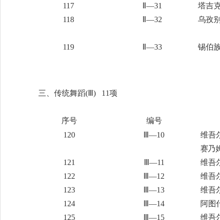
117
Ⅱ—31
塔吉
118
Ⅱ—32
乌孜
119
Ⅱ—33
锡伯
三、传统舞蹈
(Ⅲ) 11项
序号
编号
120
Ⅲ—10
维吾
赛乃
121
Ⅲ—11
维吾
122
Ⅲ—12
维吾
123
Ⅲ—13
维吾
124
Ⅲ—14
阿图
125
Ⅲ—15
维吾