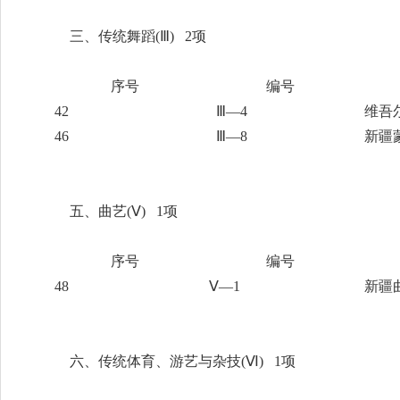
三、传统舞蹈
(Ⅲ) 2项
序号
编号
42
Ⅲ—4
维吾
46
Ⅲ—8
新疆
五、曲艺
(Ⅴ) 1项
序号
编号
48
Ⅴ—1
新疆
六、传统体育、游艺与杂技
(Ⅵ) 1项