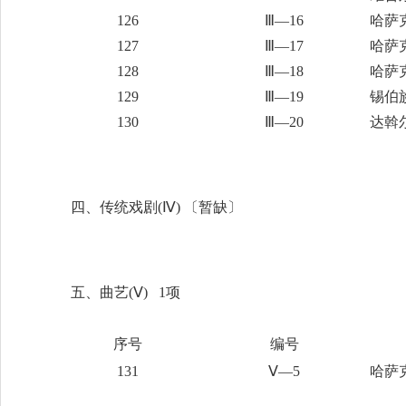
126
Ⅲ—16
哈萨
127
Ⅲ—17
哈萨
128
Ⅲ—18
哈萨
129
Ⅲ—19
锡伯
130
Ⅲ—20
达斡
四、传统戏剧
(Ⅳ)
〔
暂缺
〕
五、曲艺
(Ⅴ) 1项
序号
编号
131
Ⅴ—5
哈萨