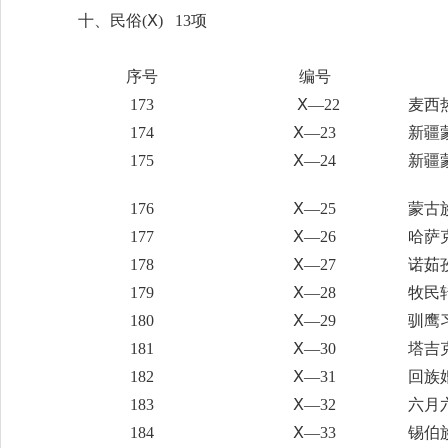
十、民俗
(Ⅹ) 13项
序号
编号
173
Ⅹ—22
麦西
174
Ⅹ—23
新疆
175
Ⅹ—24
新疆
176
Ⅹ—25
蒙古
177
Ⅹ—26
哈萨
178
Ⅹ—27
诺茹
179
Ⅹ—28
牧民
180
Ⅹ—29
驯鹰
181
Ⅹ—30
塔吉
182
Ⅹ—31
回族
183
Ⅹ—32
六月
184
Ⅹ—33
锡伯