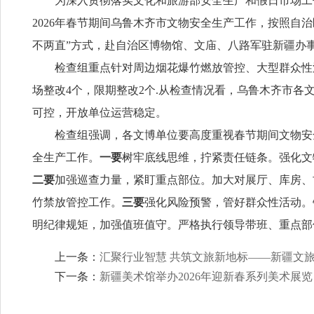
为深入贯彻落实文化和旅游部安全生产和假日市场工
2026年春节期间乌鲁木齐市文物安全生产工作，按照自治
不两直”方式，赴自治区博物馆、文庙、八路军驻新疆办
检查组重点针对周边烟花爆竹燃放管控、大型群众性
场整改4个，限期整改2个.从检查情况看，乌鲁木齐市
可控，开放单位运营稳定。
检查组强调，各文博单位要高度重视春节期间文物安
全生产工作。
一要
树牢底线思维，拧紧责任链条。强化文
二要
加强巡查力量，紧盯重点部位。加大对展厅、库房、
竹禁放管控工作。
三要
强化风险预警，管好群众性活动。
明纪律规矩，加强值班值守。严格执行领导带班、重点部
上一条：
汇聚行业智慧 共筑文旅新地标——新疆文
下一条：
新疆美术馆举办2026年迎新春系列美术展览