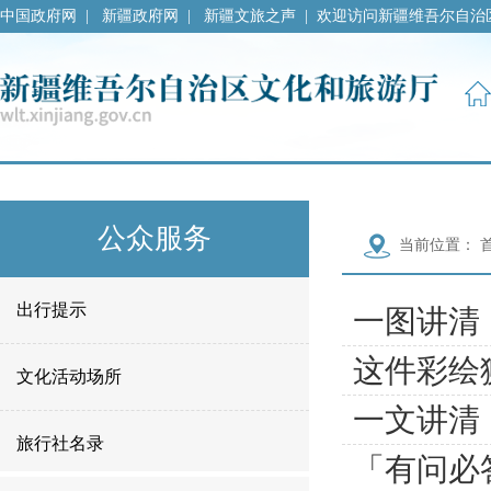
[an error occurred while processing the directive]
中国政府网
|
新疆政府网
|
新疆文旅之声
|
欢迎访问新疆维吾尔自治
公众服务
当前位置：
出行提示
一图讲清
这件彩绘
文化活动场所
一文讲清
旅行社名录
「有问必