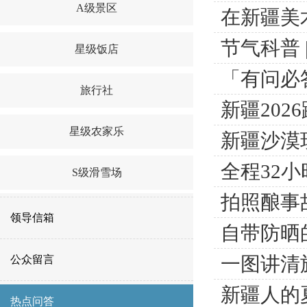
A级景区
在新疆美
节气科普 
星级饭店
「有问必
旅行社
新疆20
星级农家乐
新疆沙漠
全程32小
S级滑雪场
拍照酿事
领导信箱
自带防晒
一图讲清
公众留言
新疆人的
热点问答