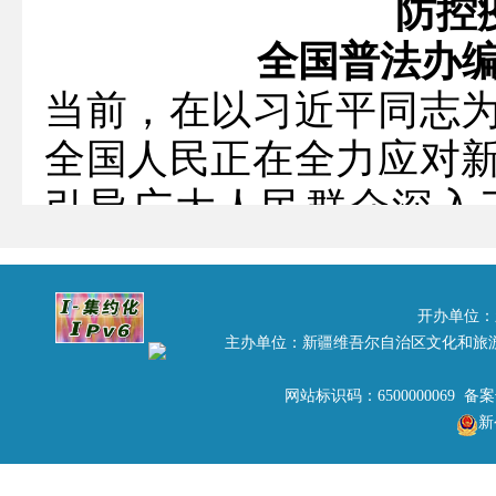
防控
全国普法办
当前，在以习近平同志
全国人民正在全力应对
引导广大人民群众深入
识，促进疫情防控工作
量汇总整理了当前疫情
开办单位：
《新型冠状病毒感染肺
主办单位：新疆维吾尔自治区文化和旅
问答》，共二十三问。
网站标识码：6500000069 备
新
法律知识问答重点围