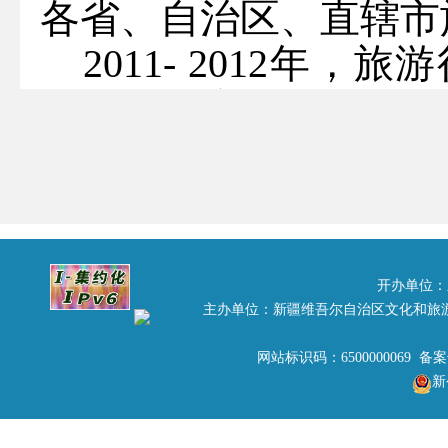
各省、自治区、直辖市
2011- 2012
年，旅游
创建青年文明号的活
平，涌现出一批弘扬
绩的优秀青年集体。
行业群众性精神文明
共青团中央在对各省
开办单位：
主办单位：新疆维吾尔自治区文化和旅
集体进行了严格审核
网站标识码：6500000069 备
命名首旅集团京伦饭
新
心班组等
36
个青年集体