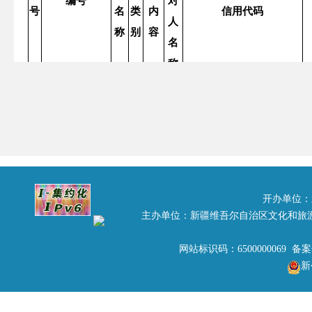
编号
对
号
名
类
内
信用代码
人
称
别
容
名
称
自
治
区
文
化
和
开办单位：
旅
主办单位：新疆维吾尔自治区文化和旅
游
网站标识码：6500000069 备
厅
新
关
于